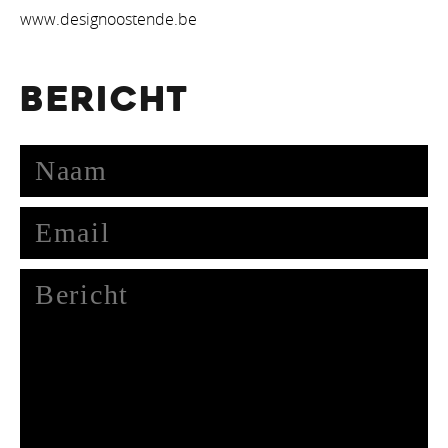
www.designoostende.be
BERICHT